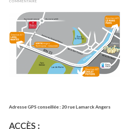
COMMENTAIRE
S
M
E
ET
E
N
TR
EP
RI
SE
Adresse GPS conseillée : 20 rue Lamarck Angers
ACCÈS :