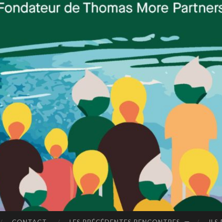
LE
RDV le 27
S
novembre à
RE
l'ESSCA
pour la 12e
NC
édition en
2025 !
ON
TR