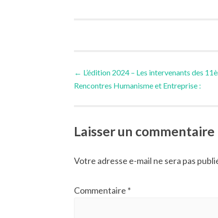
Navigation
←
L’édition 2024 – Les intervenants des 11
Rencontres Humanisme et Entreprise :
des
articles
Laisser un commentaire
Votre adresse e-mail ne sera pas publi
Commentaire
*