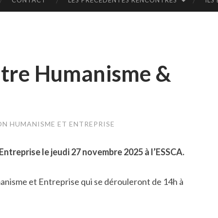
CONTACT
LES PRÉCÉDENTES RENCONTRES
ILS
ES
HU
tre Humanisme &
MA
NIS
ME
N HUMANISME ET ENTREPRISE
ET
treprise le jeudi 27 novembre 2025 à l’ESSCA.
EN
nisme et Entreprise qui se dérouleront de 14h à
TR