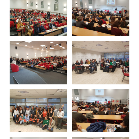
S
M
E
ET
E
N
TR
EP
RI
SE