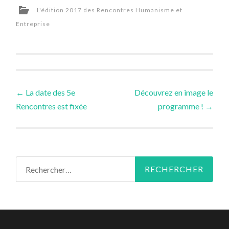
L'édition 2017 des Rencontres Humanisme et
Entreprise
Navigation
←
La date des 5e
Découvrez en image le
Rencontres est fixée
programme !
→
des
articles
Rechercher :