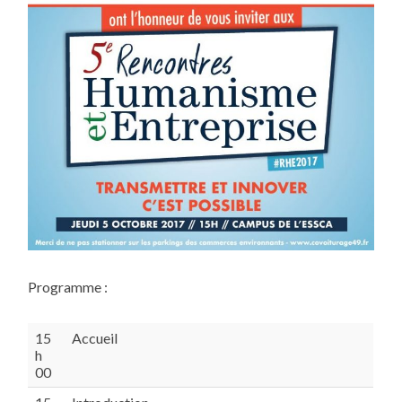
S
M
E
ET
E
N
TR
EP
RI
SE
Programme :
15
Accueil
h
00