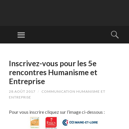
LE
S
Menu
Rech
RE
RDV le 27
N
novembre à
ALLER
C
AU
l'ESSCA pour
O
Inscrivez-vous pour les 5e
CONTENU
la 12e édition
N
PRINCIPAL
rencontres Humanisme et
en 2025 !
TR
Entreprise
ES
28 AOÛT 2017
/
COMMUNICATION HUMANISME ET
H
ENTREPRISE
U
M
Pour vous inscrire cliquez sur l’image ci-dessous :
A
NI