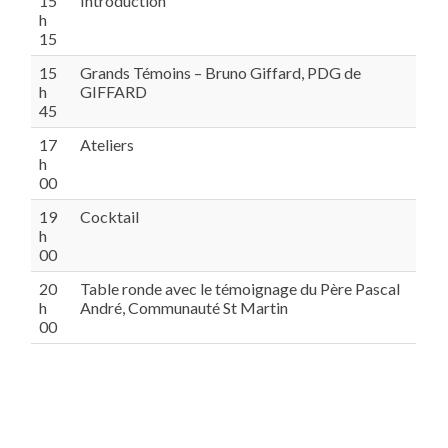
15
Introduction
h
15
15
Grands Témoins – Bruno Giffard, PDG de
h
GIFFARD
45
17
Ateliers
h
00
19
Cocktail
h
00
20
Table ronde avec le témoignage du Père Pascal
h
André, Communauté St Martin
00